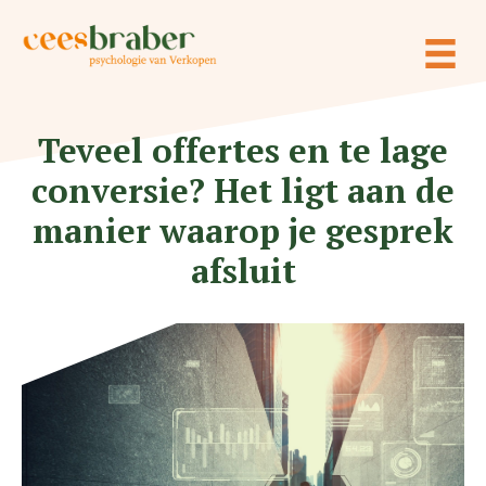
Ga
naar
de
inhoud
Teveel offertes en te lage
conversie? Het ligt aan de
manier waarop je gesprek
afsluit