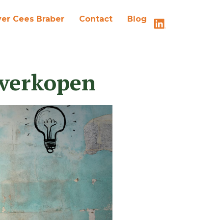
er Cees Braber
Contact
Blog
 verkopen