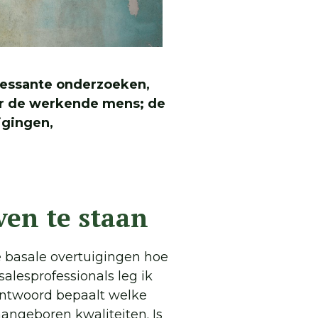
teressante onderzoeken,
er de werkende mens; de
igingen,
ven te staan
e basale overtuigingen hoe
salesprofessionals leg ik
 antwoord bepaalt welke
aangeboren kwaliteiten. Is