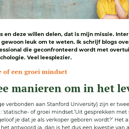
is en deze willen delen, dat is mijn missie. In
gewoon leuk om te weten. Ik schrijf blogs ov
ssional die geconfronteerd wordt met overtu
hologie. Veel leesplezier.
e of een groei mindset
ee manieren om in het le
 verbonden aan Stanford University) zijn er twe
 ‘statische- of groei mindset.’Uit gesprekken met 
geloof je dat je als verkoper geboren wordt?’ Het
Is het antwoord ja, dan is het dus een kwestie van 