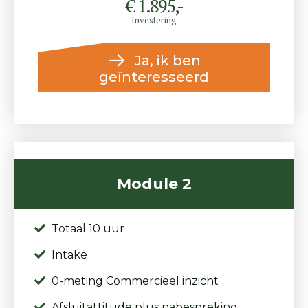
€ 1.895,-
Investering
Ja, ik ben
geïnteresseerd
Module 2
Totaal 10 uur
Intake
0-meting Commercieel inzicht
Afsluitattitude plus nabespreking